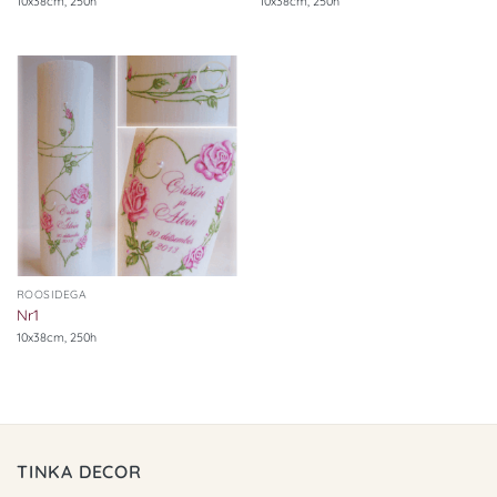
10x38cm, 250h
10x38cm, 250h
Add to
wishlist
ROOSIDEGA
Nr1
10x38cm, 250h
TINKA DECOR