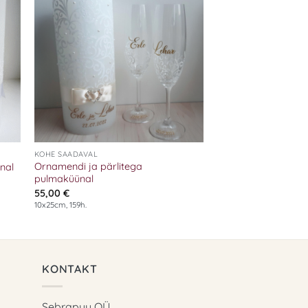
 to
Add to
list
wishlist
+
KOHE SAADAVAL
Ornamendi ja pärlitega
nal
pulmaküünal
55,00
€
10x25cm, 159h.
KONTAKT
Sebrapuu OÜ