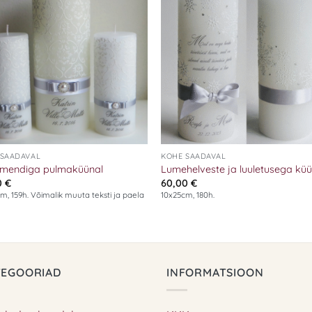
Add to
Add
wishlist
wish
+
 SAADAVAL
KOHE SAADAVAL
mendiga pulmaküünal
Lumehelveste ja luuletusega küü
0
€
60,00
€
m, 159h. Võimalik muuta teksti ja paela
10x25cm, 180h.
TEGOORIAD
INFORMATSIOON