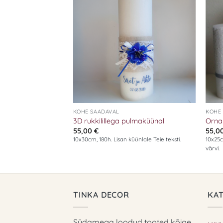
Add to
Add to
wishlist
wishlist
+
+
KOHE SAADAVAL
KOHE
dega pulmaküünal
3D rukkilillega pulmaküünal
Orna
55,00
€
55,0
10x30cm, 180h. Lisan küünlale Teie teksti.
10x25c
värvi.
TINKA DECOR
KA
Südamega loodud tooted kõige