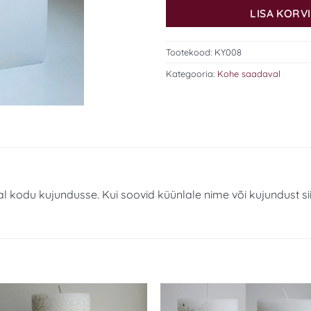
LISA KORVI
Tootekood:
KY008
Kategooria:
Kohe saadaval
l kodu kujundusse. Kui soovid küünlale nime või kujundust sii