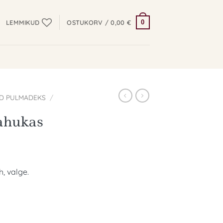
0
LEMMIKUD
OSTUKORV /
0,00
€
D PULMADEKS
/
ahukas
, valge.