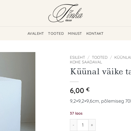
AVALEHT
TOOTED
MINUST
KONTAKT
ESILEHT
/
TOOTED
/
KÜÜNLA
KOHE SAADAVAL
Küünal väike t
Add to
wishlist
6,00
€
9,2×9,2×9,6cm, põlemiseg 70h
37 laos
Küünal väike tahukas kogus